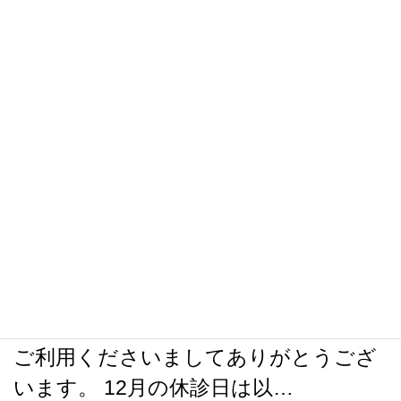
ます。 …
1月の休診日のお知らせ
1月1－3日正月休み 1月4日・7日・14
日・21日・28日定休日 ＊15日（木）…
年末年始のお知らせと12月の休
診日
いつもおおたかの森オレンジ整骨院を
ご利用くださいましてありがとうござ
います。 12月の休診日は以…